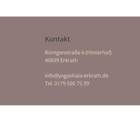
Kontakt
h
Röntgenstraße 6 (Hinterhof)
40699 Erkrath
info@yogashala-erkrath.de
Tel. 0179 500 75 39