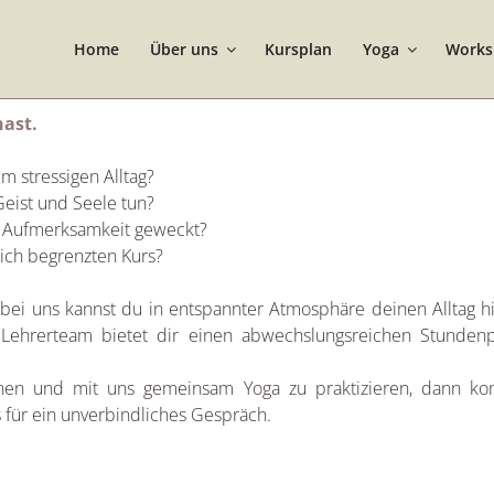
Home
Über uns
Kursplan
Yoga
Works
hast.
m stressigen Alltag?
Geist und Seele tun?
 Aufmerksamkeit geweckt?
lich begrenzten Kurs?
bei uns kannst du in entspannter Atmosphäre deinen Alltag hi
s Lehrerteam bietet dir einen abwechslungsreichen Stundenp
nen und mit uns gemeinsam Yoga zu praktizieren, dann ko
 für ein unverbindliches Gespräch.