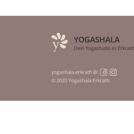
YOGASHALA
Dein Yogastudio in Erkrat
yogashala.erkrath @
© 2020 Yogashala Erkrath