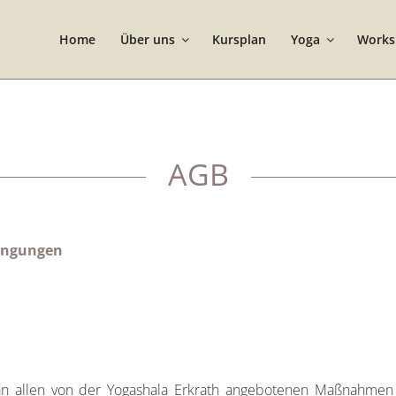
Home
Über uns
Kursplan
Yoga
Works
AGB
ingungen
an allen von der Yogashala Erkrath angebotenen Maßnahmen 